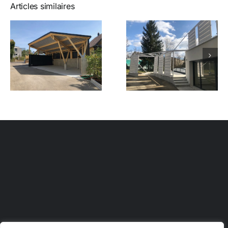
Articles similaires
Claustra à
Nouveau
Muespach-
projet
le-Haut