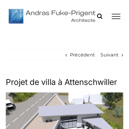
Passer
au
contenu
Précédent
Suivant
Projet de villa à Attenschwiller
Voir
l'image
agrandie