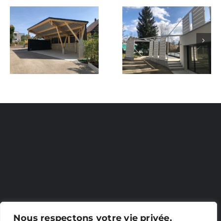
Claustra à
Nouveau
Muespach-
projet
le-Haut
Nous respectons votre vie privée.