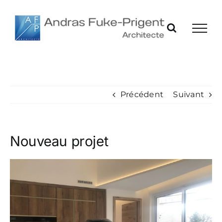
Passer
au
contenu
Précédent
Suivant
Nouveau projet
Voir
l'image
agrandie