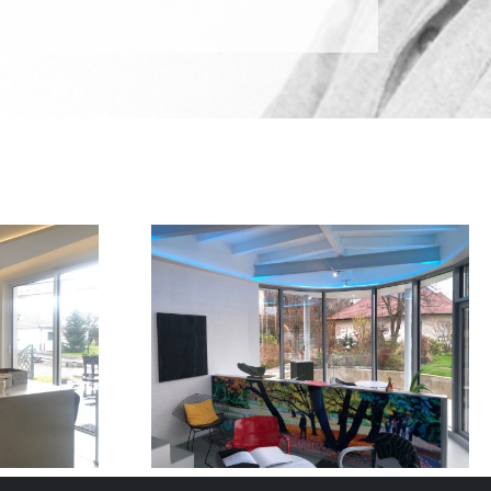
Car-Port à
 projet
Muespach-le-Haut